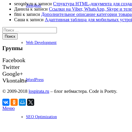
seoonly.ru
к записи
Структура HTML-документа для создан
Лендинг
Данила
к записи
Ссылки на Viber, WhatsApp, Skype и те
fitni
к записи
Дополнительное описание категории товара
Саша
к записи
Адаптивная таблица для мобильных устро
Поиск
Web Development
Группы
Facebook
Twitter
Google+
Vkontakte
WordPress
© 2009-2018
lospirata.ru
– блог вебмастера. Code is Poetry.
Меню
SEO Optimization