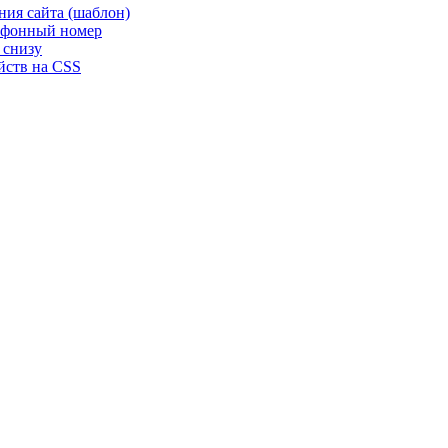
ия сайта (шаблон)
лефонный номер
 снизу
йств на CSS