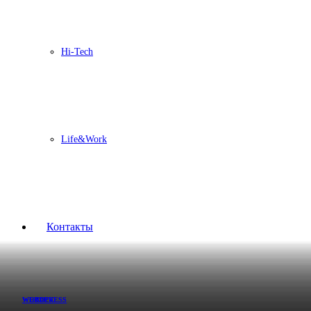
Hi-Tech
Life&Work
Контакты
WORDPRESS
WEBDEV
WEBDEV
WORDPRESS