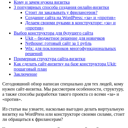
Кому и зачем нужна визитка
3 популярных способа создания онлайн-визитки
Стоит ли заказывать у фрилансеров?
Создание сайта на WordPress: «за» и «против»
Делаем своими руками в конструкторе: «за» и
«против»
Выбор конструктора для будущего сайта
Ukit – бюджетное решение для новичков
Nethouse: готовый сайт за 1 рубль
Wix: для поклонников многофункциональных
решений
Примерная структура сайта-визитки
Как сделать сайт-визитку на базе конструктора Ukit:
пошаговый план
Заключение
Сегодняшний обзор написан специально для тех людей, кому
нужен сайт-визитка. Мы рассмотрим особенности, структуру,
а также способы разработки такого проекта со всеми «за» и
«против».
Из статьи вы узнаете, насколько выгодно делать виртуальную
визитку на WordPress или конструкторе своими силами, стоит
ли обращаться к фрилансерам?