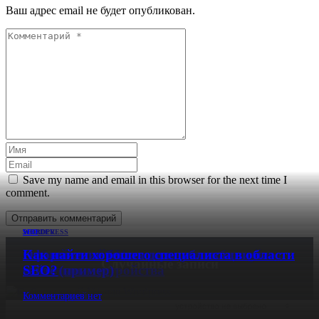
Ваш адрес email не будет опубликован.
Save my name and email in this browser for the next time I
comment.
Отправить комментарий
WORDPRESS
WEBDEV
SEO
SEO
Собственный H1 для страниц, записей и
Легкий способ адаптировать таблицу под
Оформление текста для публикации на
Как найти хорошего специалиста в области
Случайные записи
товаров
мобильные устройства
сайте (пример)
SEO?
2
Комментариев нет
1
Комментариев нет
комментария
комментарий